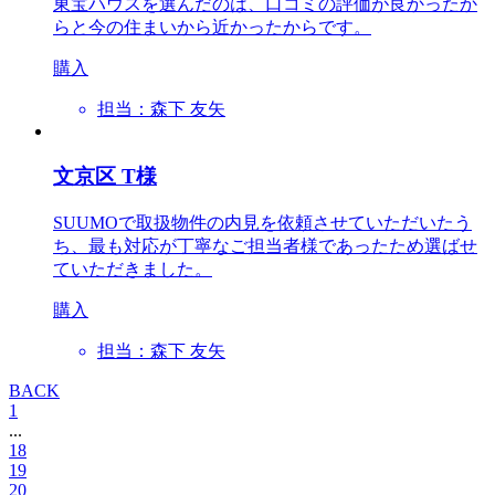
東宝ハウスを選んだのは、口コミの評価が良かったか
らと今の住まいから近かったからです。
購入
担当：森下 友矢
文京区 T様
SUUMOで取扱物件の内見を依頼させていただいたう
ち、最も対応が丁寧なご担当者様であったため選ばせ
ていただきました。
購入
担当：森下 友矢
BACK
1
...
18
19
20