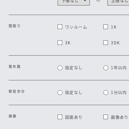
～
間取り
ワンルーム
1K
トップ
3K
3DK
買いたい
築年数
指定なし
1年以内
売りたい
サービス
駅徒歩分
指定なし
1分以内
会社案内
画像
図面あり
画像あり