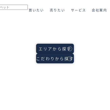
買いたい
売りたい
サービス
会社案内
会社概要
新着物件から探す
不動産売却について
未来カレンダー
スタッフ一覧
学区から探す
TOHO HOUS
エリアから探す
こだわりから探す
アクセス
エリアから探す
無料売却査定
購入までの流れ
グループ案内
地図から探す
弊社の特徴
沿線・駅から探す
無料会員登録サービス
採用情報
通勤時間から探す