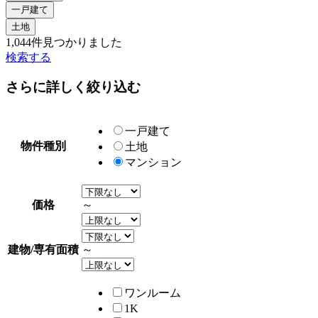
一戸建て
土地
1,044
件見つかりました
検索する
さらに詳しく絞り込む
一戸建て
物件種別
土地
マンション
価格
～
建物/専有面積
～
ワンルーム
1K