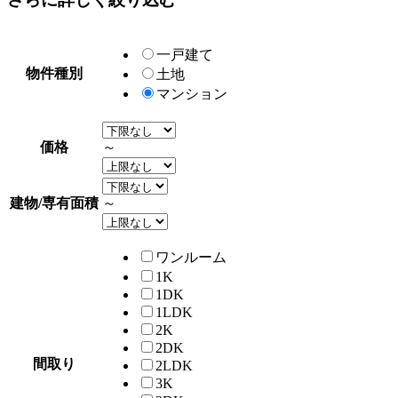
一戸建て
物件種別
土地
マンション
価格
～
建物/専有面積
～
ワンルーム
1K
1DK
1LDK
2K
2DK
間取り
2LDK
3K