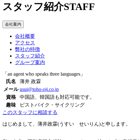
スタッフ紹介
STAFF
会社案内
会社概要
アクセス
弊社の特徴
スタッフ紹介
グループ案内
「an agent who speaks three languages」
氏名
薄井 政霖
メール
usui@toho-oji.co.jp
資格
中国語、韓国語も対応可能です。
趣味
ピストバイク・サイクリング
このスタッフに相談する
はじめまして、薄井政霖(うすい せいりん)と申します。