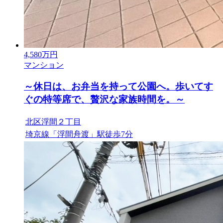
4,580
万円
マンション
～休日は、お弁当を持って公園へ。歩いてす
ぐの特等席で、贅沢な家族時間を。～
北区浮間２丁目
埼京線「浮間舟渡」駅徒歩7分