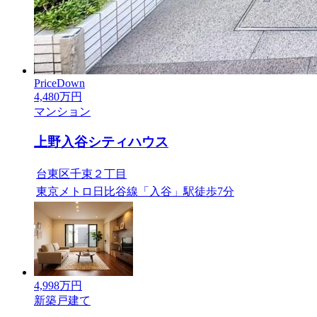
PriceDown
4,480
万円
マンション
上野入谷シティハウス
台東区千束２丁目
東京メトロ日比谷線「入谷」駅徒歩7分
4,998
万円
新築戸建て