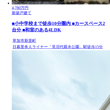
4,780
万円
新築戸建て
■小中学校まで徒歩10分圏内 ■カースペース2
台分 ■和室のある4LDK
草加市新里町
日暮里舎人ライナー「見沼代親水公園」駅徒歩15分