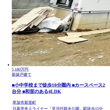
5,180
万円
新築戸建て
■小中学校まで徒歩10分圏内 ■カースペース2
台分 ■和室のある4LDK
草加市新里町
日暮里舎人ライナー「見沼代親水公園」駅徒歩15分