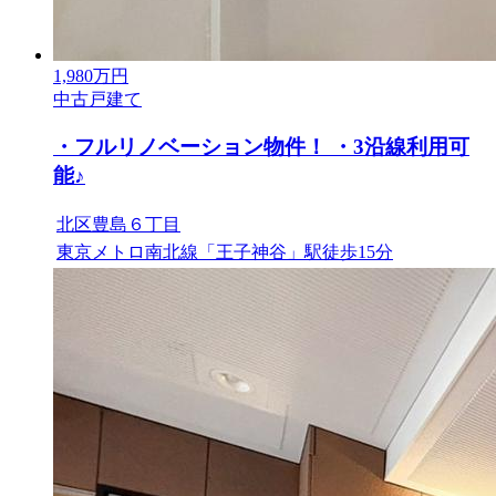
1,980
万円
中古戸建て
・フルリノベーション物件！ ・3沿線利用可
能♪
北区豊島６丁目
東京メトロ南北線「王子神谷」駅徒歩15分