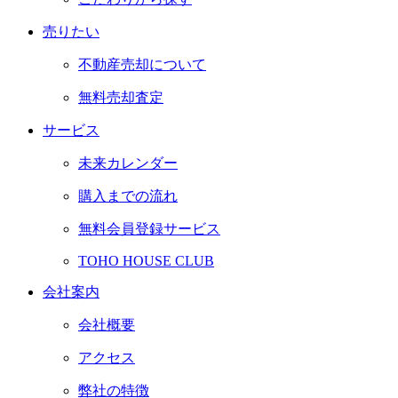
売
り
た
い
不動産売却について
無料売却査定
サ
ー
ビ
ス
未来カレンダー
購入までの流れ
無料会員登録サービス
TOHO HOUSE CLUB
会
社
案
内
会社概要
アクセス
弊社の特徴