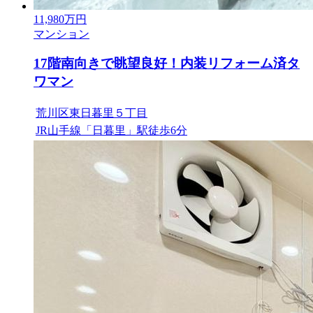
11,980
万円
マンション
17階南向きで眺望良好！内装リフォーム済タ
ワマン
荒川区東日暮里５丁目
JR山手線「日暮里」駅徒歩6分