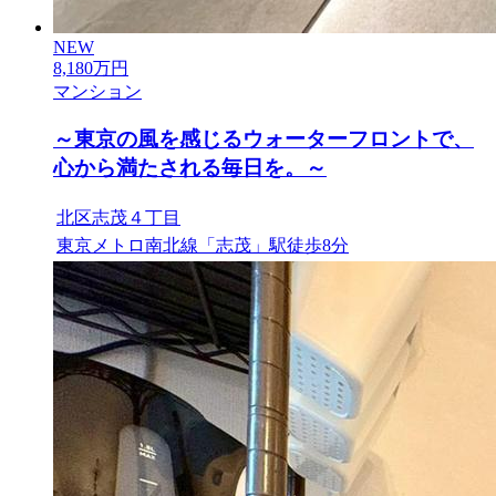
NEW
8,180
万円
マンション
～東京の風を感じるウォーターフロントで、
心から満たされる毎日を。～
北区志茂４丁目
東京メトロ南北線「志茂」駅徒歩8分