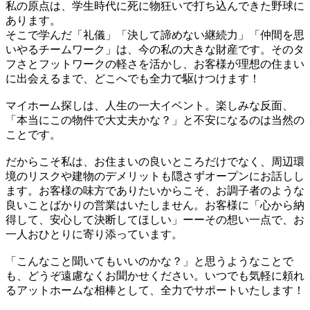
私の原点は、学生時代に死に物狂いで打ち込んできた野球に
あります。
そこで学んだ「礼儀」「決して諦めない継続力」「仲間を思
いやるチームワーク」は、今の私の大きな財産です。そのタ
フさとフットワークの軽さを活かし、お客様が理想の住まい
に出会えるまで、どこへでも全力で駆けつけます！
マイホーム探しは、人生の一大イベント。楽しみな反面、
「本当にこの物件で大丈夫かな？」と不安になるのは当然の
ことです。
だからこそ私は、お住まいの良いところだけでなく、周辺環
境のリスクや建物のデメリットも隠さずオープンにお話しし
ます。お客様の味方でありたいからこそ、お調子者のような
良いことばかりの営業はいたしません。お客様に「心から納
得して、安心して決断してほしい」ーーその想い一点で、お
一人おひとりに寄り添っています。
「こんなこと聞いてもいいのかな？」と思うようなことで
も、どうぞ遠慮なくお聞かせください。いつでも気軽に頼れ
るアットホームな相棒として、全力でサポートいたします！