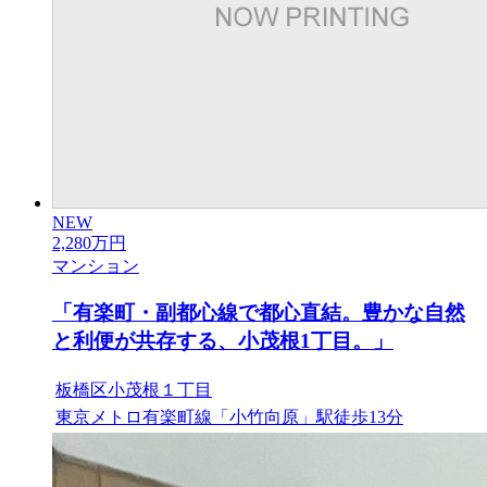
NEW
2,280
万円
マンション
「有楽町・副都心線で都心直結。豊かな自然
と利便が共存する、小茂根1丁目。」
板橋区小茂根１丁目
東京メトロ有楽町線「小竹向原」駅徒歩13分