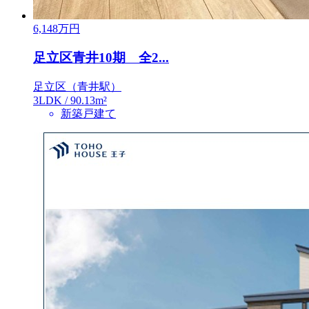
6,148
万円
足立区青井10期 全2...
足立区（青井駅）
3LDK / 90.13m²
新築戸建て