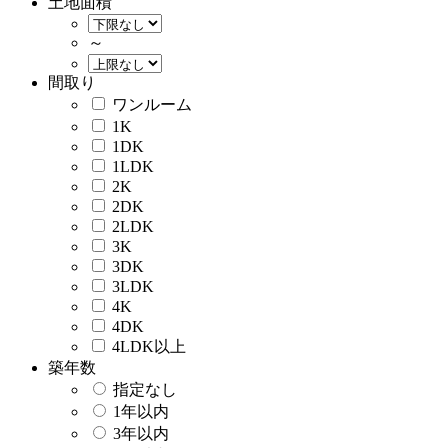
土地面積
～
間取り
ワンルーム
1K
1DK
1LDK
2K
2DK
2LDK
3K
3DK
3LDK
4K
4DK
4LDK以上
築年数
指定なし
1年以内
3年以内