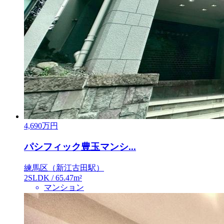
4,690
万円
パシフィック豊玉マンシ...
練馬区（新江古田駅）
2SLDK / 65.47m²
マンション