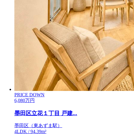
PRICE DOWN
6,080
万円
墨田区立花１丁目 戸建...
墨田区（東あずま駅）
4LDK / 94.39m²