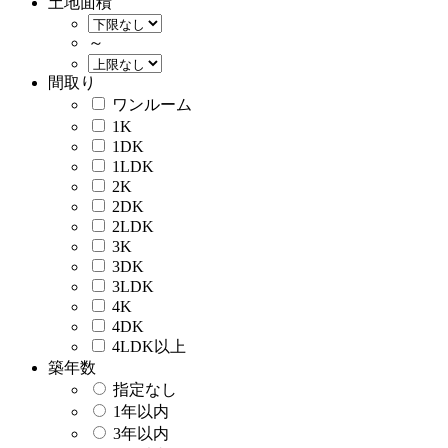
土地面積
～
間取り
ワンルーム
1K
1DK
1LDK
2K
2DK
2LDK
3K
3DK
3LDK
4K
4DK
4LDK以上
築年数
指定なし
1年以内
3年以内