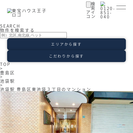
SEARCH
季節感を演出する多彩な樹木と豊かな彩りが重なり、四季
物件を検索する
折々の変化を楽しめる心地よい場所となることでしょう。時
間の経過と共に味わいが出る素敵なリゾート時間を楽しんで
エリアから探す
ください。
こだわりから探す
TOP
>
豊島区
>
池袋駅
>
池袋駅 豊島区東池袋３丁目のマンション
会員ログイン
登録情報