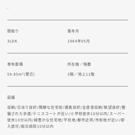
-
間取り
築年月
3LDK
1984年05月
専有面積
所在階／階数
59.85m²(壁芯)
3階／地上11階
リノベーション物件
設備
収納/日当り良好/閑静な住宅街/通風良好/全居室収納/眺望良好/整
備された歩道/テニスコートが近い/小学校徒歩10分以内/スーパー
徒歩10分以内/緑豊かな住宅地/平坦地/都市近郊/市街地が近い/即
入居可/総合病院10分以内