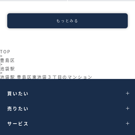
もっとみる
TOP
>
豊島区
>
池袋駅
>
池袋駅 豊島区東池袋３丁目のマンション
まいばすけっと東池袋２丁目店まで約353m
買いたい
売りたい
サービス