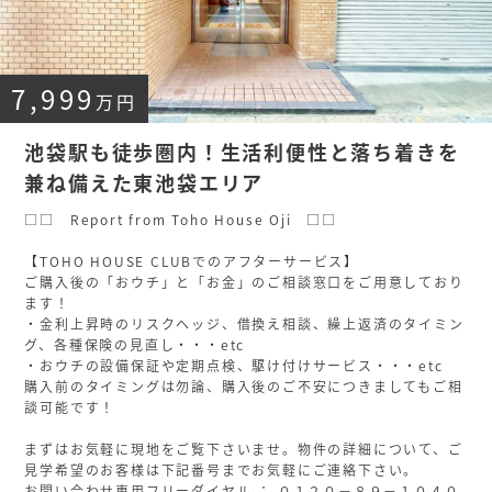
7,999
0120-851-040
万円
機能、品質、安全性など、建築・環境に求められる基本的な
池袋駅も徒歩圏内！生活利便性と落ち着きを
要件はもちろん、暮らしへの提案をも含んだ全体的な質の高
兼ね備えた東池袋エリア
さを感じて頂ける筈です。是非一度、現地をご覧になってみ
てください。
□□ Report from Toho House Oji □□
【TOHO HOUSE CLUBでのアフターサービス】
ご購入後の「おウチ」と「お金」のご相談窓口をご用意しており
ます！
・金利上昇時のリスクヘッジ、借換え相談、繰上返済のタイミン
グ、各種保険の見直し・・・etc
・おウチの設備保証や定期点検、駆け付けサービス・・・etc
購入前のタイミングは勿論、購入後のご不安につきましてもご相
談可能です！
まずはお気軽に現地をご覧下さいませ。物件の詳細について、ご
見学希望のお客様は下記番号までお気軽にご連絡下さい。
お問い合わせ専用フリーダイヤル ： ０１２０－８９－１０４０