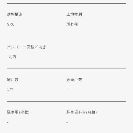
建物構造
土地権利
SRC
所有権
バルコニー面積／向き
-北西
総戸数
販売戸数
1戸
-
リフォーム相談可能
駐車場(空数)
駐車場料金(月額)
-
-