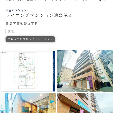
中古マンション
ライオンズマンション池袋第3
豊島区東池袋３丁目
眺望
￥月々のお支払シミュレーション
住む人を映し出す洗練された佇まいは、いつまでも輝き続け
ながらいつしか街の風景に溶け込んでいきます。