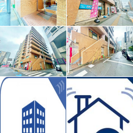
住空間を創造するかの様に荒々しくも繊細さを忘れない見事
なコントラストが、住むほどに魅力の深みへと誰しもを誘い
ます。「静」と「動」「暗」と「明」を見事に具現化した幻
想的なマテリアルを是非ご堪能下さい。