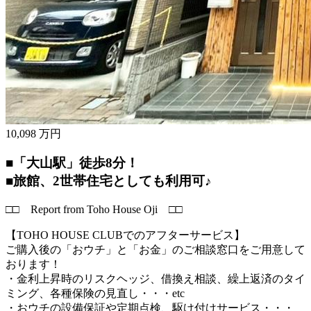
10,098
万円
■「大山駅」徒歩8分！
■旅館、2世帯住宅としても利用可♪
□□ Report from Toho House Oji □□
【TOHO HOUSE CLUBでのアフターサービス】
ご購入後の「おウチ」と「お金」のご相談窓口をご用意して
おります！
・金利上昇時のリスクヘッジ、借換え相談、繰上返済のタイ
ミング、各種保険の見直し・・・etc
・おウチの設備保証や定期点検、駆け付けサービス・・・