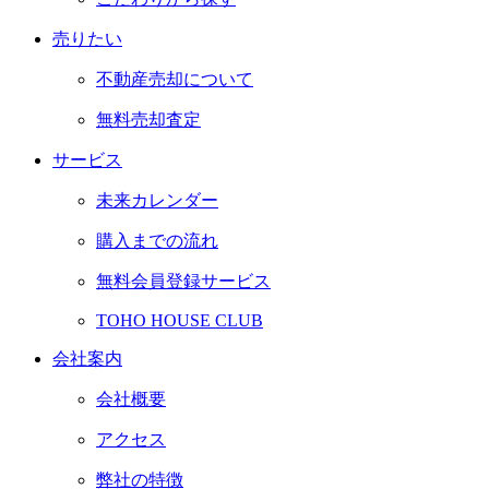
売
り
た
い
不動産売却について
無料売却査定
サ
ー
ビ
ス
未来カレンダー
購入までの流れ
無料会員登録サービス
TOHO HOUSE CLUB
会
社
案
内
会社概要
アクセス
弊社の特徴