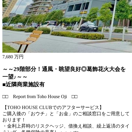
7,680
万円
～～29階部分！通風・眺望良好◎葛飾花火大会を
一望♪～～
■近隣商業施設有
□□ Report from Toho House Oji □□
【TOHO HOUSE CLUBでのアフターサービス】
ご購入後の「おウチ」と「お金」のご相談窓口をご用意して
おります！
・金利上昇時のリスクヘッジ、借換え相談、繰上返済のタイ