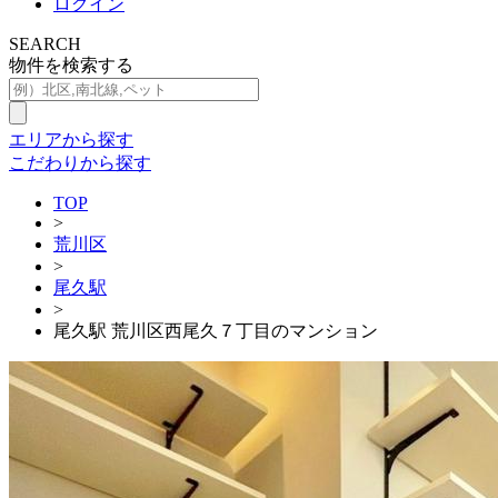
ログイン
SEARCH
物件を検索する
エリアから探す
こだわりから探す
TOP
>
荒川区
>
尾久駅
>
尾久駅 荒川区西尾久７丁目のマンション