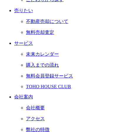
売
り
た
い
不動産売却について
無料売却査定
サ
ー
ビ
ス
未来カレンダー
購入までの流れ
無料会員登録サービス
TOHO HOUSE CLUB
会
社
案
内
会社概要
アクセス
弊社の特徴