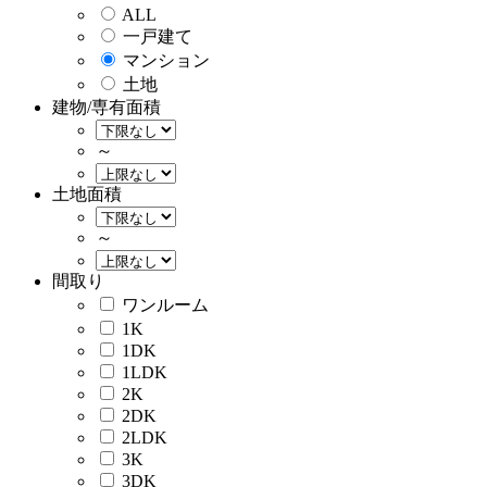
ALL
一戸建て
マンション
土地
建物/専有面積
～
土地面積
～
間取り
ワンルーム
1K
1DK
1LDK
2K
2DK
2LDK
3K
3DK